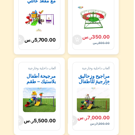
مع مقعد عائلي
جميل
350.00
ر.س
5,700.00
ر.س
500.00
ر.س
ألعاب داخلية وخارجية
ألعاب داخلية وخارجية
مراجيح وزحاليق
مرجيحة أطفال
خارجية للأطفال
بلاستيك – طقم
| آبان لألعاب
لعب للمنزل
الحدائق –
والحديقة منآبان
السعودية
الألعاب الحدائق
7,000.00
ر.س
5,500.00
ر.س
7,200.00
ر.س