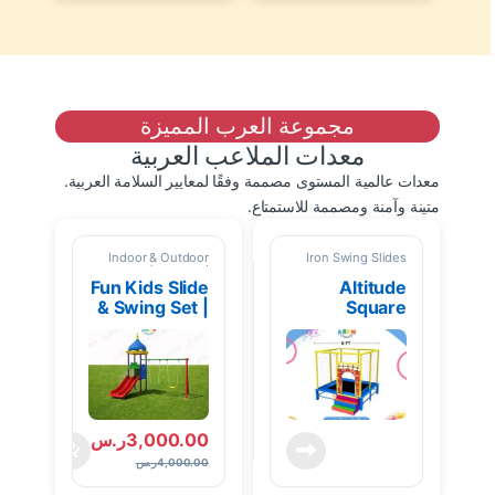
مجموعة العرب المميزة
معدات الملاعب العربية
معدات عالمية المستوى مصممة وفقًا لمعايير السلامة العربية.
متينة وآمنة ومصممة للاستمتاع.
Indoor & Outdoor
Iron Swing Slides
playground
equipment
Fun Kids Slide
Altitude
& Swing Set |
Square
Safe Big Slide
Trampoline –
for Kids In
Strong Frame
Riyadh – Aban
& Easy
Garden Toys
Assembly
3,000.00
ر.س
4,000.00
ر.س