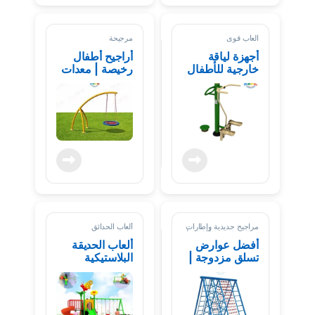
العاب قوی
مرجيحة
أجهزة لياقة
أراجيح أطفال
خارجية للأطفال
رخيصة | معدات
والكبار
ملاعب خارجية
للمدارس
والحدائق
مراجيح حديدية وإطارات
ألعاب الحدائق
تسلق خارجية للأطفال |
متعة آمنة ومضمونة
أفضل عوارض
ألعاب الحديقة
تسلق مزدوجة |
البلاستيكية
إطار تسلق
خارجي آمن
للأطفال