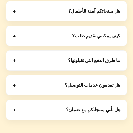
وإطارات التسلق، والترامبولين، وبيوت اللعب، وأنظمة لعب
+
هل منتجاتكم آمنة للأطفال؟
متكاملة للحدائق مصممة لتوفير متعة خارجية آمنة ونشطة.
نعم، جميع المنتجات مصنوعة من مواد آمنة للأطفال، ومصممة
بحواف ناعمة وهياكل قوية، وتلتزم بمعايير السلامة الدولية.
+
كيف يمكنني تقديم طلب؟
ما عليك سوى تصفح المنتجات، وإضافة العناصر إلى سلة
التسوق، ثم المتابعة إلى صفحة الدفع، وإدخال تفاصيل التوصيل،
+
ما طرق الدفع التي تقبلونها؟
وتأكيد طلبك باستخدام طريقة دفع آمنة.
نقبل بطاقات الائتمان، وبطاقات الخصم، وخيارات الدفع
الإلكتروني الآمنة مع معاملات مشفرة.
+
هل تقدمون خدمات التوصيل؟
نعم، نحن نوفر خدمة توصيل موثوقة. تختلف مدة التوصيل حسب
الموقع، ويتم تغليف جميع المنتجات بشكل آمن مع تحديثات التتبع.
+
هل تأتي منتجاتكم مع ضمان؟
نعم، تأتي ألعاب الحدائق الخاصة بنا مع ضمان قياسي من الشركة
المصنعة يغطي عيوب المواد وسلامة الهيكل، مما يضمن حماية