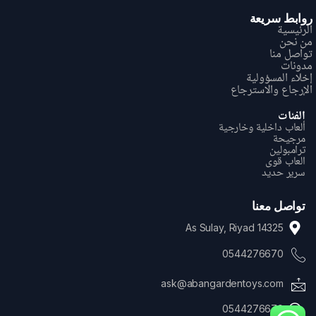
روابط سريعة
الرئيسية
من نحن
تواصل منا
مدونات
إخلاء المسؤولية
الإرجاع والاسترجاع
الفئات
ألعاب داخلية وخارجية
مرجيحة
ترامبولين
العاب قوی
سریر حدید
تواصل معنا
As Sulay, Riyad 14325
0544276670
ask@abangardentoys.com
0544276670