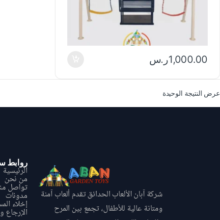
1,000.00
ر.س
عرض النتيجة الوحيدة
روابط س
الرئيسية
من نحن
تواصل منا
شركة آبان الألعاب الحدائق تقدم ألعاب آمنة
مدونات
إخلاء الم
ومتانة عالية للأطفال، تجمع بين المرح
الإرجاع و