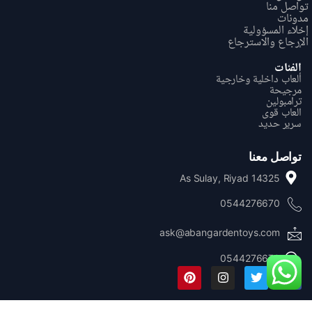
تواصل منا
مدونات
إخلاء المسؤولية
الإرجاع والاسترجاع
الفئات
ألعاب داخلية وخارجية
مرجيحة
ترامبولين
العاب قوی
سریر حدید
تواصل معنا
As Sulay, Riyad 14325
0544276670
ask@abangardentoys.com
0544276670