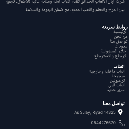
شركة آبان الألعاب الحدائق تقدم ألعاب آمنة ومتانة عالية للأطفال، تجمع
بين المرح والتعلم واللعب الممتع، مع ضمان الجودة والسلامة
روابط سريعة
الرئيسية
من نحن
تواصل منا
مدونات
إخلاء المسؤولية
الإرجاع والاسترجاع
الفئات
ألعاب داخلية وخارجية
مرجيحة
ترامبولين
العاب قوی
سریر حدید
تواصل معنا
As Sulay, Riyad 14325
0544276670