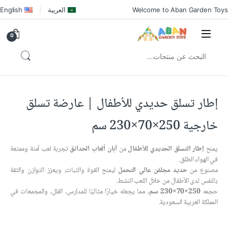
Welcome to Aban Garden Toys
العربية
English
0
إطار تسلق حديدي للأطفال | عارضة تسلق
خارجية 250×70×230 سم
يمنح
إطار التسلق الحديدي للأطفال
من
آبان ألعاب الحدائق
تجربة لعب آمنة وممتعة
في الهواء الطلق.
مصنوع من
حديد مجلفن عالي التحمل
ليمنح القوة والثبات، ويعزز التوازن والثقة
بالنفس لدى الأطفال من خلال اللعب النشط.
حجمه
250×70×230 سم
، مما يجعله خيارًا مثاليًا للمدارس، الفلل، والمجمعات في
المملكة العربية السعودية.