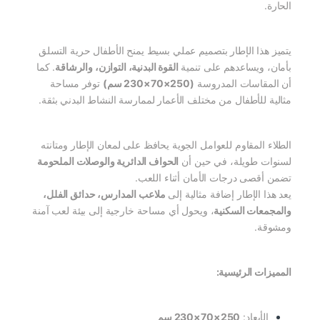
الحارة.
يتميز هذا الإطار بتصميم عملي بسيط يمنح الأطفال حرية التسلق
بأمان، ويساعدهم على تنمية
القوة البدنية، التوازن، والرشاقة
. كما
أن المقاسات المدروسة
(250×70×230 سم)
توفر مساحة
مثالية للأطفال من مختلف الأعمار لممارسة النشاط البدني بثقة.
الطلاء المقاوم للعوامل الجوية يحافظ على لمعان الإطار ومتانته
لسنوات طويلة، في حين أن
الحواف الدائرية والوصلات الملحومة
تضمن أقصى درجات الأمان أثناء اللعب.
يعد هذا الإطار إضافة مثالية إلى
ملاعب المدارس، حدائق الفلل،
والمجمعات السكنية
، ويحول أي مساحة خارجية إلى بيئة لعب آمنة
ومشوقة.
المميزات الرئيسية:
الأبعاد:
250×70×230 سم