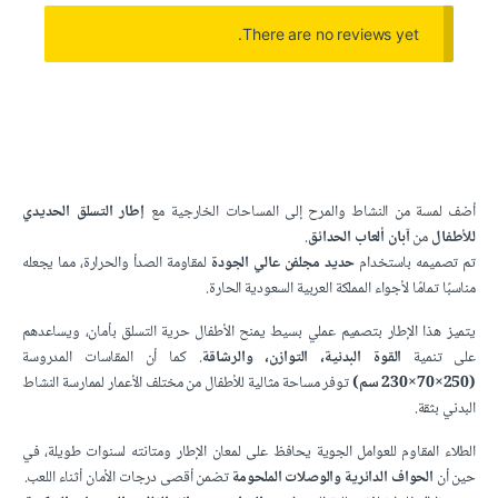
There are no reviews yet.
أضف لمسة من النشاط والمرح إلى المساحات الخارجية مع
إطار التسلق الحديدي
للأطفال
من
آبان ألعاب الحدائق
.
تم تصميمه باستخدام
حديد مجلفن عالي الجودة
لمقاومة الصدأ والحرارة، مما يجعله
مناسبًا تمامًا لأجواء المملكة العربية السعودية الحارة.
يتميز هذا الإطار بتصميم عملي بسيط يمنح الأطفال حرية التسلق بأمان، ويساعدهم
على تنمية
القوة البدنية، التوازن، والرشاقة
. كما أن المقاسات المدروسة
(250×70×230 سم)
توفر مساحة مثالية للأطفال من مختلف الأعمار لممارسة النشاط
البدني بثقة.
الطلاء المقاوم للعوامل الجوية يحافظ على لمعان الإطار ومتانته لسنوات طويلة، في
حين أن
الحواف الدائرية والوصلات الملحومة
تضمن أقصى درجات الأمان أثناء اللعب.