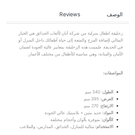
الوصف
Reviews
زحليقة اطفال منزلية​ من شركة آبان لألعاب الحدائق هي الخيار
المثالي لإضافة المرح والمتعة إلى حياة أطفالك داخل المنزل أو
في الحديقة. صُممت هذه الزحليقة بمعايير عالية الجودة لضمان
الأمان والمتانة، وهي مناسبة للأطفال من مختلف الأعمار.
المواصفات:
الطول:
340 سم
العرض:
395 سم
الارتفاع:
270 سم
المواد:
حديد متين + بلاستيك عالي الجودة
الألوان:
متوفرة بألوان وأحجام مختلفة
الاستخدام:
مثالية للمنازل، الحدائق، المدارس، والملاعب